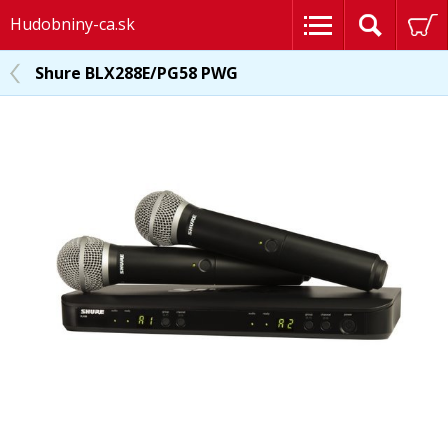
Hudobniny-ca.sk
Shure BLX288E/PG58 PWG